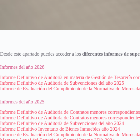
Desde este apartado puedes acceder a los
diferentes informes de supe
Informes del año 2026
Informe Definitivo de Auditoría en materia de Gestión de Tesorería co
Informe Definitivo de Auditoría de Subvenciones del año 2025
Informe de Evaluación del Cumplimiento de la Normativa de Morosid
Informes del año 2025
Informe Definitivo de Auditoría de Contratos menores correspondiente
Informe Definitivo de Auditoría de Contratos menores correspondiente
Informe Definitivo de Auditoría de Subvenciones del año 2024
Informe Definitivo Inventario de Bienes Inmuebles año 2024
Informe de Evaluación del Cumplimiento de la Normativa de Morosida