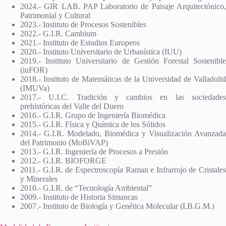
2024.- GIR LAB. PAP Laboratorio de Paisaje Arquitectónico,
Patrimonial y Cultural
2023.- Instituto de Procesos Sostenibles
2022.- G.I.R. Cambium
2021.- Instituto de Estudios Europeos
2020.- Instituto Universitario de Urbanística (IUU)
2019.- Instituto Universitario de Gestión Forestal Sostenible
(iuFOR)
2018.- Instituto de Matemáticas de la Universidad de Valladolid
(IMUVa)
2017.- U.I.C. Tradición y cambios en las sociedades
prehistóricas del Valle del Duero
2016.- G.I.R. Grupo de Ingeniería Biomédica
2015.- G.I.R. Física y Química de los Sólidos
2014.- G.I.R. Modelado, Biomédica y Visualización Avanzada
del Patrimonio (MoBiVAP)
2013.- G.I.R. Ingeniería de Procesos a Presión
2012.- G.I.R. BIOFORGE
2011.- G.I.R. de Espectroscopía Raman e Infrarrojo de Cristales
y Minerales
2010.- G.I.R. de “Tecnología Ambiental”
2009.- Instituto de Historia Simancas
2007.- Instituto de Biología y Genética Molecular (I.B.G.M.)