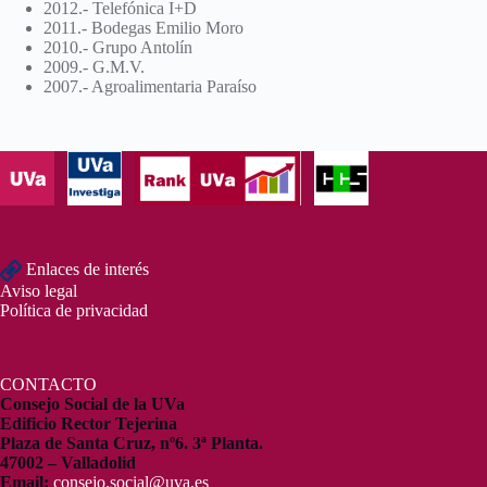
2012.- Telefónica I+D
2011.- Bodegas Emilio Moro
2010.- Grupo Antolín
2009.- G.M.V.
2007.- Agroalimentaria Paraíso
Enlaces de interés
Aviso legal
Política de privacidad
CONTACTO
Consejo Social de la UVa
Edificio Rector Tejerina
Plaza de Santa Cruz, nº6. 3ª Planta.
47002 – Valladolid
Email:
consejo.social@uva.es