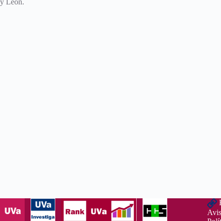
y León.
Avis