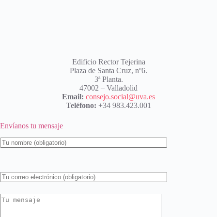
Edificio Rector Tejerina
Plaza de Santa Cruz, nº6.
3ª Planta.
47002 – Valladolid
Email:
consejo.social@uva.es
Teléfono:
+34 983.423.001
Envíanos tu mensaje
P
o
r
f
a
v
o