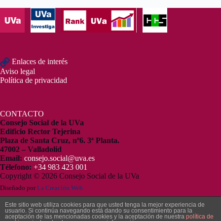
Enlaces de interés
Aviso legal
Política de privacidad
CONTACTO
Consejo Social de la UVa
Edificio Rector Tejerina
Plaza de Santa Cruz, nº6. 3ª Planta.
47002 – Valladolid
Email:
consejo.social@uva.es
Télefono:
+34 983 423 001
Copyright © 2026 Consejo Social de la UVa
Diseñado por
La Creación Web
Este sitio web utiliza cookies para que usted tenga la mejor experiencia de
usuario. Si continúa navegando está dando su consentimiento para la
aceptación de las mencionadas cookies y la aceptación de nuestra
política de