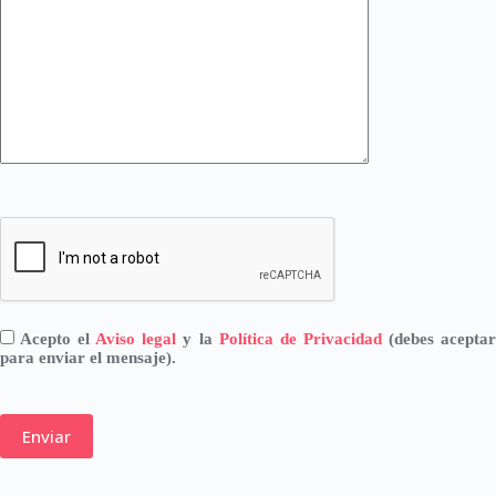
r
,
d
e
j
a
e
s
t
e
c
a
m
p
o
v
a
c
Acepto el
Aviso legal
y la
Política de Privacidad
(debes acepta
í
para enviar el mensaje).
o
.