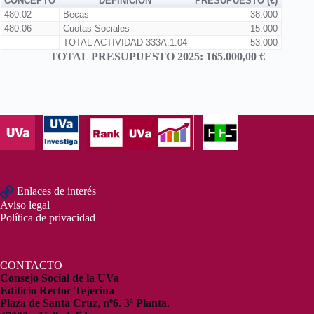
CONCEPTO
DEFINICION
PRESUPUESTO (€)
480.02
Becas
38.000
480.06
Cuotas Sociales
15.000
TOTAL ACTIVIDAD 333A.1.04
53.000
TOTAL PRESUPUESTO 2025: 165.000,00 €
Enlaces de interés
Aviso legal
Política de privacidad
CONTACTO
Consejo Social de la UVa
Edificio Rector Tejerina
Plaza de Santa Cruz, nº6. 3ª Planta.