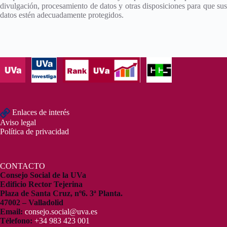
divulgación, procesamiento de datos y otras disposiciones para que sus
datos estén adecuadamente protegidos.
Enlaces de interés
Aviso legal
Política de privacidad
CONTACTO
Consejo Social de la UVa
Edificio Rector Tejerina
Plaza de Santa Cruz, nº6. 3ª Planta.
47002 – Valladolid
Email:
consejo.social@uva.es
Télefono:
+34 983 423 001