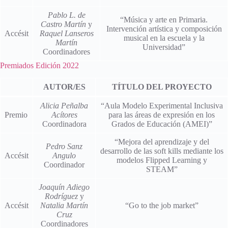
Pablo L. de
“Música y arte en Primaria.
Castro Martín
y
Intervención artística y composición
Accésit
Raquel Lanseros
musical en la escuela y la
Martín
Universidad”
Coordinadores
Premiados Edición 2022
AUTOR/ES
TÍTULO DEL PROYECTO
Alicia Peñalba
“Aula Modelo Experimental Inclusiva
Premio
Acítores
para las áreas de expresión en los
Coordinadora
Grados de Educación (AMEI)”
“Mejora del aprendizaje y del
Pedro Sanz
desarrollo de las soft kills mediante los
Accésit
Angulo
modelos Flipped Learning y
Coordinador
STEAM”
Joaquín Adiego
Rodríguez
y
Accésit
Natalia Martín
“Go to the job market”
Cruz
Coordinadores