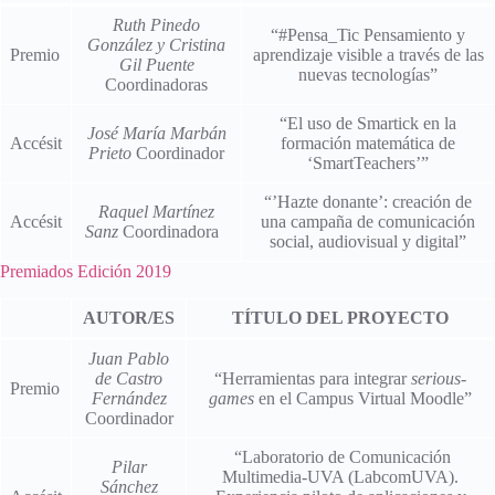
Ruth Pinedo
“#Pensa_Tic Pensamiento y
González y Cristina
Premio
aprendizaje visible a través de las
Gil Puente
nuevas tecnologías”
Coordinadoras
“El uso de Smartick en la
José María Marbán
Accésit
formación matemática de
Prieto
Coordinador
‘SmartTeachers’”
“’Hazte donante’: creación de
Raquel Martínez
Accésit
una campaña de comunicación
Sanz
Coordinadora
social, audiovisual y digital”
Premiados Edición 2019
AUTOR/ES
TÍTULO DEL PROYECTO
Juan Pablo
de Castro
“Herramientas para integrar
serious-
Premio
Fernández
games
en el Campus Virtual Moodle”
Coordinador
“Laboratorio de Comunicación
Pilar
Multimedia-UVA (LabcomUVA).
Sánchez