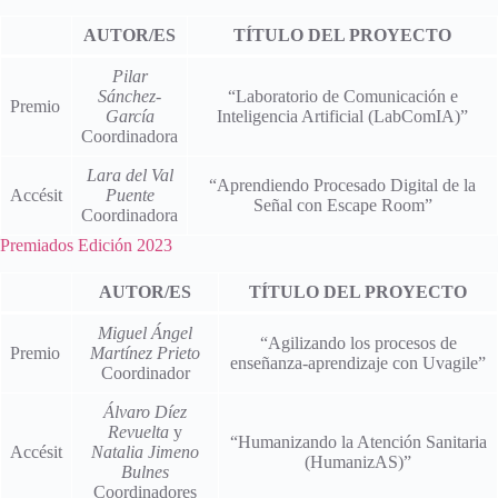
AUTOR/ES
TÍTULO DEL PROYECTO
Pilar
Sánchez-
“Laboratorio de Comunicación e
Premio
García
Inteligencia Artificial (LabComIA)”
Coordinadora
Lara del Val
“Aprendiendo Procesado Digital de la
Accésit
Puente
Señal con Escape Room”
Coordinadora
Premiados Edición 2023
AUTOR/ES
TÍTULO DEL PROYECTO
Miguel Ángel
“Agilizando los procesos de
Premio
Martínez Prieto
enseñanza-aprendizaje con Uvagile”
Coordinador
Álvaro Díez
Revuelta
y
“Humanizando la Atención Sanitaria
Accésit
Natalia Jimeno
(HumanizAS)”
Bulnes
Coordinadores