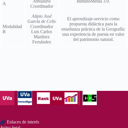
Almuzara
InmunoMedia 3.0.
A
Coordinador
Alipio José
El aprendizaje-servicio como
García de Celis
propuesta didáctica para la
Modalidad
Coordinador
enseñanza práctica de la Geografía:
B
Luis Carlos
una experiencia de puesta en valor
Martínez
del patrimonio natural.
Fernández
Enlaces de interés
Aviso legal