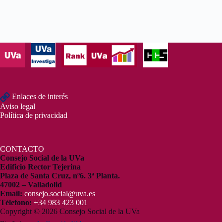
Enlaces de interés
Aviso legal
Política de privacidad
CONTACTO
Consejo Social de la UVa
Edificio Rector Tejerina
Plaza de Santa Cruz, nº6. 3ª Planta.
47002 – Valladolid
Email:
consejo.social@uva.es
Télefono:
+34 983 423 001
Copyright © 2026 Consejo Social de la UVa