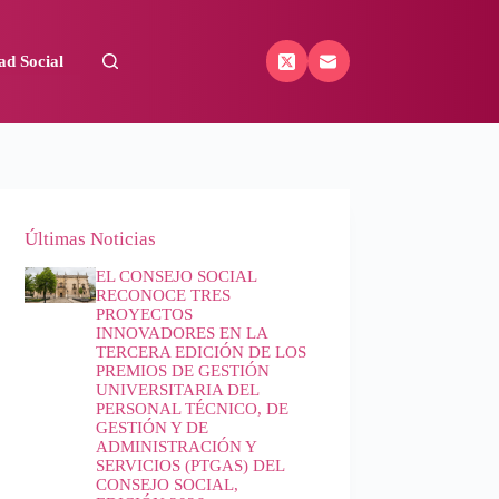
ad Social
Últimas Noticias
EL CONSEJO SOCIAL
RECONOCE TRES
PROYECTOS
INNOVADORES EN LA
TERCERA EDICIÓN DE LOS
PREMIOS DE GESTIÓN
UNIVERSITARIA DEL
PERSONAL TÉCNICO, DE
GESTIÓN Y DE
ADMINISTRACIÓN Y
SERVICIOS (PTGAS) DEL
CONSEJO SOCIAL,