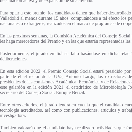
de situación activa y de expansión de su actividad.
Para optar a este premio, los candidatos tienen que haber desarrollad
Valladolid al menos durante 15 años, computándose a tal efecto los pe
nacionales o extranjeros, realizados en el marco de programas de cooper
En las próximas semanas, la Comisión Académica del Consejo Social pr
les haga merecedores del Premio y en las que estarán representadas las
Posteriormente, el jurado emitirá su fallo basándose en dicha relac
deliberaciones.
En esta edición 2022, el Premio Consejo Social estará presidido por
parte de él el rector de la UVa, Antonio Largo, los ex-rectores de
presidentes de las comisiones Académica, Económica y de Relaciones c
este galardón en la edición 2021, el catedrático de Microbiología J
secretario del Consejo Social, Enrique Berzal.
Entre otros criterios, el jurado tendrá en cuenta que el candidato cu
tecnología acreditados, así como con publicaciones, artículos y trab
investigadora.
También valorará que el candidato haya realizado actividades que fom