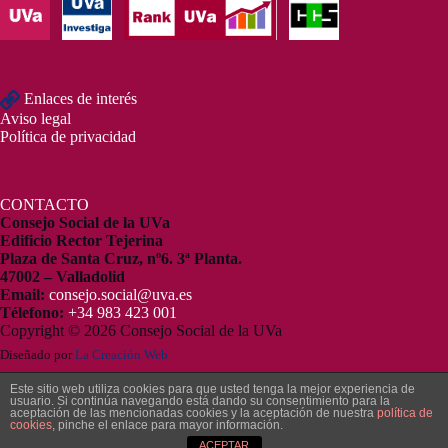
Enlaces de interés
Aviso legal
Política de privacidad
CONTACTO
Consejo Social de la UVa
Edificio Rector Tejerina
Plaza de Santa Cruz, nº6. 3ª Planta.
47002 – Valladolid
Email:
consejo.social@uva.es
Télefono:
+34 983 423 001
Copyright © 2026 Consejo Social de la UVa
Diseñado por
La Creación Web
Este sitio web utiliza cookies para que usted tenga la mejor experiencia de
usuario. Si continúa navegando está dando su consentimiento para la
aceptación de las mencionadas cookies y la aceptación de nuestra
política de
cookies
, pinche el enlace para mayor información.
ACEPTAR