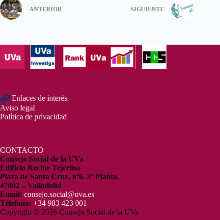
ANTERIOR
SIGUIENTE
Enlaces de interés
Aviso legal
Política de privacidad
CONTACTO
Consejo Social de la UVa
Edificio Rector Tejerina
Plaza de Santa Cruz, nº6. 3ª Planta.
47002 – Valladolid
Email:
consejo.social@uva.es
Télefono:
+34 983 423 001
Copyright © 2026 Consejo Social de la UVa